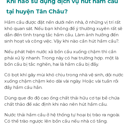
Khi nào sử dụng dịch vụ hút hầm cầu
tại huyện Tân Châu?
Hầm cầu được đặt nền dưới nền nhà, ở những vị trí rất
khó quan sát. Nếu bạn không để ý thường xuyên rất sẽ
dẫn đến tình trạng tắc hầm cầu. Làm ảnh hưởng đến
sinh hoạt và công việc. Vậy khi nào cần hút hầm cầu?.
Nếu phát hiện nước xả bồn cầu xuống chậm thì cần
phải xử lý nhanh
. Trong này có hai trường hợp. một là
bồn cầu bị tắc nghẽn, hai là hầm cầu bị đầy.
Có bọt khí gây mùi khó chịu trong nhà vệ sinh
, dội nước
xuống chậm chậm kéo dài vài ngày. Hoặc vài tuần rồi
đầy hầm cầu hẳn.
Dùng que đo độ cao ống chất thải hữu cơ tại bể chứa
chất thảo để xác định khi nào nên hút hầm cầu.
Nước thải hầm cầu ở hệ thống tự hoại bị trào ra ngoài
.
Có thể trào ngược lên bồn cầu nếu nhà có tầng.