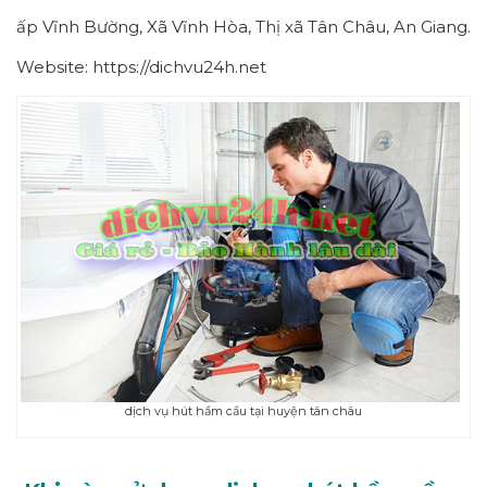
ấp Vĩnh Bường, Xã Vĩnh Hòa, Thị xã
Tân Châu
, An
Giang
.
Website: https://dichvu24h.net
dịch vụ hút hầm cầu tại huyện tân châu