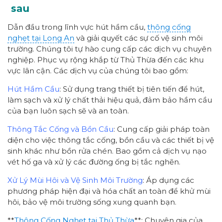
sau
Dẫn đầu trong lĩnh vực hút hầm cầu,
thông cống
nghẹt tại Long An
và giải quyết các sự cố vệ sinh môi
trường. Chúng tôi tự hào cung cấp các dịch vụ chuyên
nghiệp. Phục vụ rộng khắp từ Thủ Thừa đến các khu
vực lân cận. Các dịch vụ của chúng tôi bao gồm:
Hút Hầm Cầu
: Sử dụng trang thiết bị tiên tiến để hút,
làm sạch và xử lý chất thải hiệu quả, đảm bảo hầm cầu
của bạn luôn sạch sẽ và an toàn.
Thông Tắc Cống và Bồn Cầu
: Cung cấp giải pháp toàn
diện cho việc thông tắc cống, bồn cầu và các thiết bị vệ
sinh khác như bồn rửa chén. Bao gồm cả dịch vụ nạo
vét hố ga và xử lý các đường ống bị tắc nghẽn.
Xử Lý Mùi Hôi và Vệ Sinh Môi Trường
: Áp dụng các
phương pháp hiện đại và hóa chất an toàn để khử mùi
hôi, bảo vệ môi trường sống xung quanh bạn.
**
Thông Cống Nghẹt tại Thủ Thừa
**: Chuyên gia của