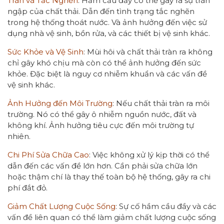
Tràn và Tắc Nghẽn
: Hầm cầu đầy có thể gây ra sự tràn
ngập của chất thải. Dẫn đến tình trạng tắc nghẽn
trong hệ thống thoát nước. Và ảnh hưởng đến việc sử
dụng nhà vệ sinh, bồn rửa, và các thiết bị vệ sinh khác.
Sức Khỏe và Vệ Sinh
: Mùi hôi và chất thải tràn ra không
chỉ gây khó chịu mà còn có thể ảnh hưởng đến sức
khỏe. Đặc biệt là nguy cơ nhiễm khuẩn và các vấn đề
vệ sinh khác.
Ảnh Hưởng đến Môi Trường
: Nếu chất thải tràn ra môi
trường. Nó có thể gây ô nhiễm nguồn nước, đất và
không khí. Ảnh hưởng tiêu cực đến môi trường tự
nhiên.
Chi Phí Sửa Chữa Cao
: Việc không xử lý kịp thời có thể
dẫn đến các vấn đề lớn hơn. Cần phải sửa chữa lớn
hoặc thậm chí là thay thế toàn bộ hệ thống, gây ra chi
phí đắt đỏ.
Giảm Chất Lượng Cuộc Sống
: Sự cố hầm cầu đầy và các
vấn đề liên quan có thể làm giảm chất lượng cuộc sống