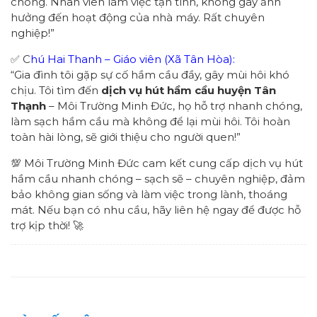
chóng. Nhân viên làm việc tận tình, không gây ảnh
hưởng đến hoạt động của nhà máy. Rất chuyên
nghiệp!”
✅ C
hú Hai Thanh – Giáo viên (Xã Tân Hòa):
“Gia đình tôi gặp sự cố hầm cầu đầy, gây mùi hôi khó
chịu. Tôi tìm đến
dịch vụ hút hầm cầu huyện Tân
Thạnh
– Môi Trường Minh Đức, họ hỗ trợ nhanh chóng,
làm sạch hầm cầu mà không để lại mùi hôi. Tôi hoàn
toàn hài lòng, sẽ giới thiệu cho người quen!”
💯 Môi Trường Minh Đức cam kết cung cấp dịch vụ hút
hầm cầu nhanh chóng – sạch sẽ – chuyên nghiệp, đảm
bảo không gian sống và làm việc trong lành, thoáng
mát. Nếu bạn có nhu cầu, hãy liên hệ ngay để được hỗ
trợ kịp thời! 🚀