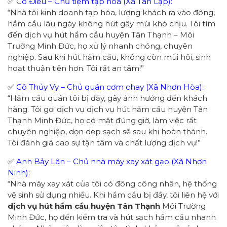
✅ C
ô Điều – Chủ tiệm tạp hóa (Xã Tân Lập):
“Nhà tôi kinh doanh tạp hóa, lượng khách ra vào đông,
hầm cầu lâu ngày không hút gây mùi khó chịu. Tôi tìm
đến dịch vụ hút hầm cầu huyện Tân Thạnh – Môi
Trường Minh Đức, họ xử lý nhanh chóng, chuyên
nghiệp. Sau khi hút hầm cầu, không còn mùi hôi, sinh
hoạt thuận tiện hơn. Tôi rất an tâm!”
✅
Cô Thủy Vy – Chủ quán cơm chay (Xã Nhơn Hòa):
“Hầm cầu quán tôi bị đầy, gây ảnh hưởng đến khách
hàng. Tôi gọi dịch vụ dịch vụ hút hầm cầu huyện Tân
Thạnh Minh Đức, họ có mặt đúng giờ, làm việc rất
chuyên nghiệp, dọn dẹp sạch sẽ sau khi hoàn thành.
Tôi đánh giá cao sự tận tâm và chất lượng dịch vụ!”
✅
Anh Bảy Lân – Chủ nhà máy xay xát gạo (Xã Nhơn
Ninh):
“Nhà máy xay xát của tôi có đông công nhân, hệ thống
vệ sinh sử dụng nhiều. Khi hầm cầu bị đầy, tôi liên hệ với
dịch vụ hút hầm cầu huyện Tân Thạnh
Môi Trường
Minh Đức, họ đến kiểm tra và hút sạch hầm cầu nhanh