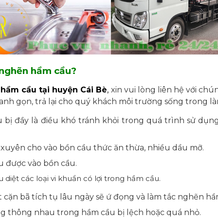
 nghẽn hầm cầu?
 hầm cầu tại huyện Cái Bè
,
xin vui lòng liên hệ với chú
nh gọn, trả lại cho quý khách môi trường sống trong là
u bị đầy là điều khó tránh khỏi trong quá trình sử d
 xuyên cho vào bồn cầu thức ăn thừa, nhiều dầu mỡ.
êu được vào bồn cầu.
 diệt các loại vi khuẩn có lợi trong hầm cầu.
 cặn bã tích tụ lâu ngày sẽ ứ đọng và làm tắc nghẽn h
g thông nhau trong hầm cầu bị lệch hoặc quá nhỏ.