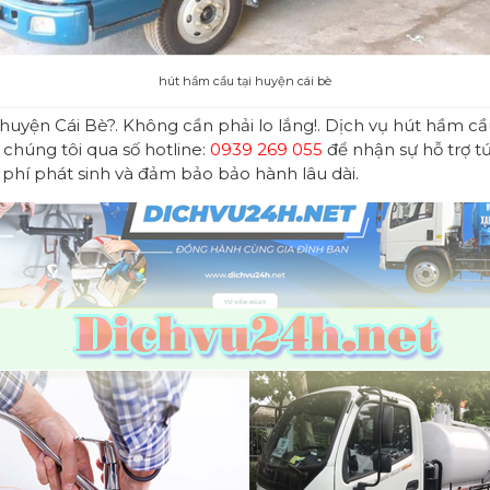
hút hầm cầu tại huyện cái bè
 huyện Cái Bè?. Không cần phải lo lắng!. Dịch vụ hút hầm c
i chúng tôi qua số hotline:
0939 269 055
để nhận sự hỗ trợ t
 phí phát sinh và đảm bảo bảo hành lâu dài.