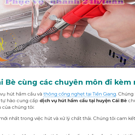
Cái Bè cùng các chuyên môn đi kèm
h vụ hút hầm cầu và
thông cống nghẹt tại Tiền Giang
. Chúng 
i tự hào cung cấp
dịch vụ hút hầm cầu tại huyện Cái Bè
chu
ụ của chúng tôi:
ới nhất trong việc hút và xử lý chất thải. Chúng tôi cam kế