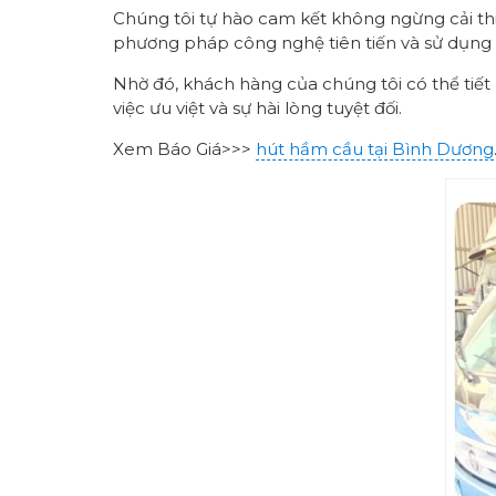
Chúng tôi tự hào cam kết không ngừng cải th
phương pháp công nghệ tiên tiến và sử dụng t
Nhờ đó, khách hàng của chúng tôi có thể tiết 
việc ưu việt và sự hài lòng tuyệt đối.
Xem Báo Giá>>>
hút hầm cầu tại Bình Dương