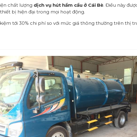
iện chất lượng
dịch vụ hút hầm cầu ở Cái Bè
. Điều này đượ
hiết bị hiện đại trong mọi hoạt động.
kiệm tới 30% chi phí so với mức giá thông thường trên thị 
.