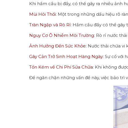
Khi hầm cầu bị đầy, có thể gây ra nhiều ảnh hư
Mùi Hôi Thối
: Một trong những dấu hiệu rõ ràn
Tràn Ngập và Rò Rỉ
: Hầm cầu đầy có thể gây t
Nguy Cơ Ô Nhiễm Môi Trường
: Rò rỉ nước th
Ảnh Hưởng Đến Sức Khỏe
: Nước thải chứa vi
Gây Cản Trở Sinh Hoạt Hàng Ngày
: Sự cố với
Tốn Kém về Chi Phí Sửa Chữa
: Khi không được
Để ngăn chặn những vấn đề này, việc bảo trì và 