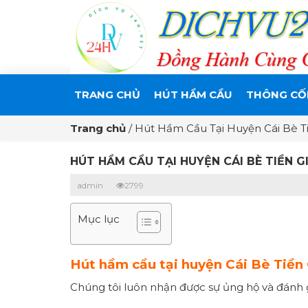
TRANG CHỦ
HÚT HẦM CẦU
THÔNG CỐ
Trang chủ
/
Hút Hầm Cầu Tại Huyện Cái Bè Ti
HÚT HẦM CẦU TẠI HUYỆN CÁI BÈ TIỀN G
admin
2799
Mục lục
Hút hầm cầu tại huyện Cái Bè Tiền
Chúng tôi luôn nhận được sự ủng hộ và đánh gi