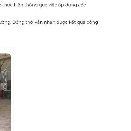
c thực hiện thông qua việc áp dụng các
trường. Đồng thời vẫn nhận được kết quả công