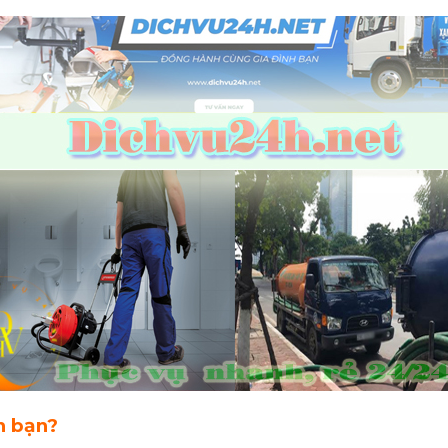
n bạn?