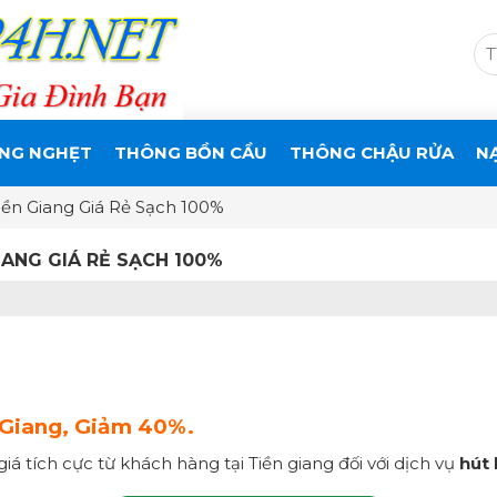
NG NGHẸT
THÔNG BỒN CẦU
THÔNG CHẬU RỬA
N
ền Giang Giá Rẻ Sạch 100%
IANG GIÁ RẺ SẠCH 100%
 Giang, Giảm 40%.
á tích cực từ khách hàng tại Tiền giang đối với dịch vụ
hút 