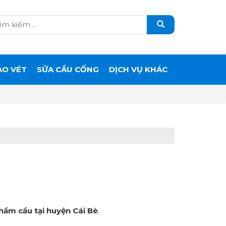
ẠO VÉT
SỬA CẦU CỐNG
DỊCH VỤ KHÁC
hầm cầu tại huyện Cái Bè
.