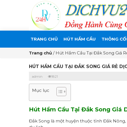
TRANG CHỦ
HÚT HẦM CẦU
THÔNG CỐ
Trang chủ
/
Hút Hầm Cầu Tại Đắk Song Giá R
HÚT HẦM CẦU TẠI ĐẮK SONG GIÁ RẺ DỊ
admin
1821
Mục lục
Hút Hầm Cầu Tại Đắk Song Giá D
Đắk Song là một huyện thuộc tỉnh Đắk Nông, 