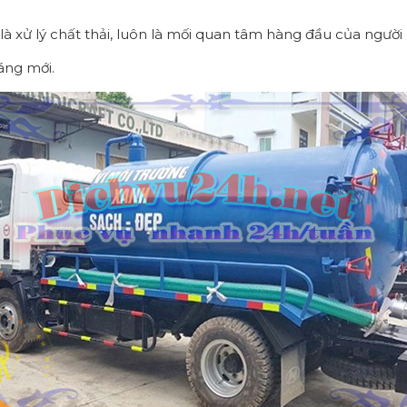
t là xử lý chất thải, luôn là mối quan tâm hàng đầu của ngườ
áng mới.