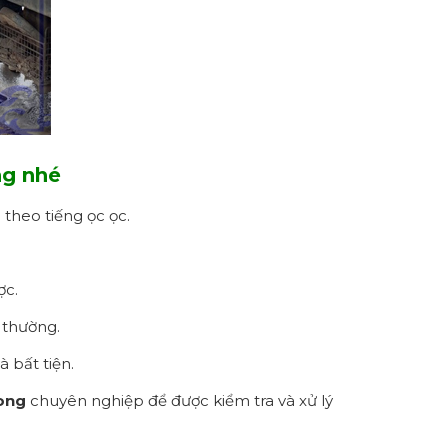
ng nhé
theo tiếng ọc ọc.
ợc.
h thường.
 bất tiện.
Song
chuyên nghiệp để được kiểm tra và xử lý