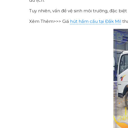
du lịch.
Tuy nhiên, vấn đề vệ sinh môi trường, đặc biệ
Xêm Thêm>>> Giá
hút hầm cầu tại Đắk Mil
th