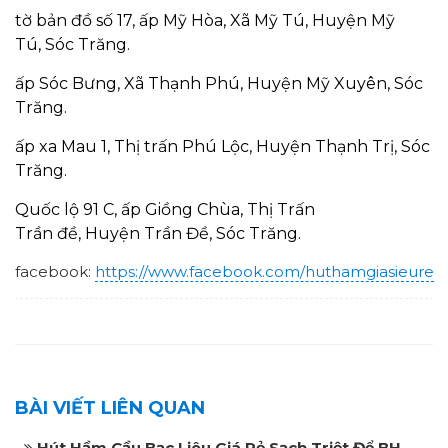
tờ bản đồ số 17, ấp Mỹ Hòa, Xã Mỹ
Tú
,
Huyện Mỹ
Tú
,
Sóc Trăng
.
ấp Sóc Bưng, Xã Thạnh Phú,
Huyện Mỹ Xuyên
,
Sóc
Trăng
.
ấp xa Mau 1, Thị trấn Phú Lộc,
Huyện Thạnh Trị
,
Sóc
Trăng
.
Quốc lộ 91 C, ấp Giồng Chùa, Thị Trấn
Trần
đề
,
Huyện Trần Đề
,
Sóc Trăng
.
facebook:
https://www.facebook.com/huthamgiasieure
BÀI VIẾT LIÊN QUAN
Hút Hầm Cầu Bạc Liêu Giá Rẻ Sạch Triệt Để BH