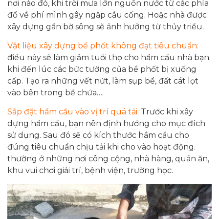
nơi nào đó, khi trời mưa lớn nguồn nước từ các phía
đổ về phí mình gây ngập cầu cống. Hoặc nhà được
xây dựng gần bờ sông sẽ ảnh hưởng từ thủy triều.
Vật liệu xây dựng bể phốt không đạt tiêu chuẩn:
điều này sẽ làm giảm tuổi thọ cho hầm cầu nhà bạn.
khi đến lúc các bức tường của bể phốt bị xuống
cấp. Tạo ra những vết nứt, làm sụp bể, đất cát lọt
vào bên trong bể chứa….
Sắp đặt hầm cầu vào vị trí quá tải:
Trước khi xây
dựng hầm cầu, bạn nên định hướng cho mục đích
sử dụng. Sau đó sẽ có kích thước hầm cầu cho
đúng tiêu chuẩn chịu tải khi cho vào hoạt động.
thường ở những nơi công cộng, nhà hàng, quán ăn,
khu vui chơi giải trí, bệnh viện, trường học.