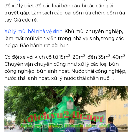
để xử lý triệt để các loại bồn cầu bị tắc cần giải
quyết gấp. Làm sạch các loại bồn rửa chén, bồn rửa
tay. Giá cực rẻ.
Xử lý mùi hôi nhà vệ sinh:
Khử mùi chuyên nghiệp,
làm mất mùi vĩnh viễn trong nhà vệ sinh, trong các
hố ga. Bảo hành rất dài hạn.
3
3
3
3
Có đội xe với kích cỡ từ 15m
, 20m
, đến 35m
, 40m
.
Chuyên vận chuyển cũng như xử lý các loại bùn
công nghiệp, bùn sinh hoạt. Nước thải công nghiệp,
nước thải sinh hoạt. xử lý nước thải chăn nuôi…