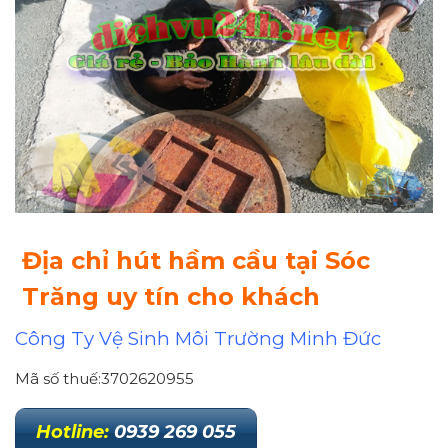
Địa chỉ hút hầm cầu tại Sóc
Trăng uy tín cho khách
Công Ty Vệ Sinh Môi Trường Minh Đức
Mã số thuế:3702620955
Hotline
:
0939 269 055