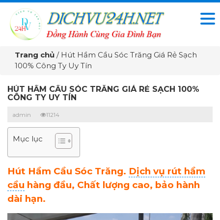
Trang chủ
/
Hút Hầm Cầu Sóc Trăng Giá Rẻ Sạch
100% Công Ty Uy Tín
HÚT HẦM CẦU SÓC TRĂNG GIÁ RẺ SẠCH 100%
CÔNG TY UY TÍN
admin
11214
Mục lục
Hút Hầm Cầu Sóc Trăng.
Dịch vụ rút hầm
cầu
hàng đầu, Chất lượng cao, bảo hành
dài hạn.