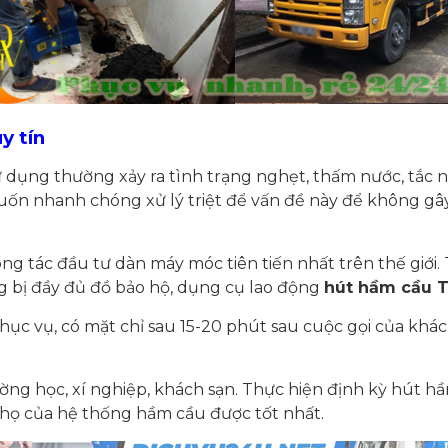
y tín
ử dụng thường xảy ra tình trạng nghẹt, thấm nước, tắc n
uốn nhanh chóng xử lý triệt để vấn đề này để không gâ
ông tác đầu tư dàn máy móc tiên tiến nhất trên thế giớ
ng bị đầy đủ đồ bảo hộ, dụng cụ lao động
hút hầm cầu T
phục vụ, có mặt chỉ sau 15-20 phút sau cuộc gọi của khá
ờng học, xí nghiệp, khách sạn. Thực hiện định kỳ hút h
 thọ của hệ thống hầm cầu được tốt nhất.