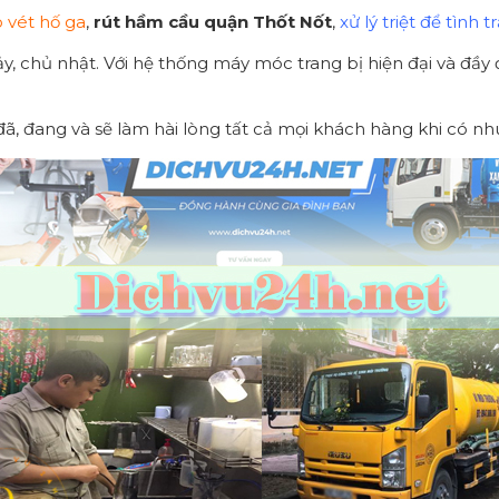
 vét hố ga
,
rút hầm cầu quận Thốt Nốt
,
xử lý triệt để tình 
ảy, chủ nhật. Với hệ thống máy móc trang bị hiện đại và đầy
ã, đang và sẽ làm hài lòng tất cả mọi khách hàng khi có nh