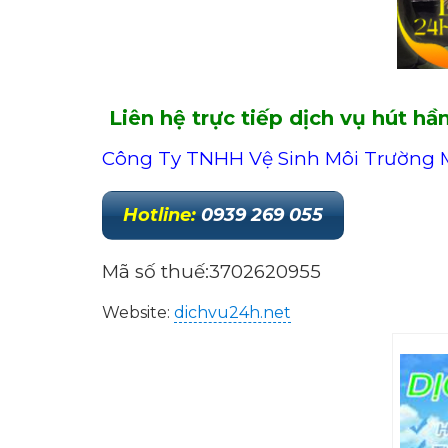
Liên hệ trực tiếp dịch vụ hút h
Công Ty TNHH Vệ Sinh Môi Trường 
Hotline
:
0939 269 055
Mã số thuế:3702620955
Website:
dichvu24h.net