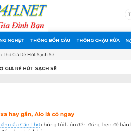
NG NGHẸT
THÔNG BỒN CẦU
THÔNG CHẬU RỬA
N
 Thơ Giá Rẻ Hút Sạch Sẽ
 GIÁ RẺ HÚT SẠCH SẼ
 xa hay gần, Alo là có ngay
hầm cầu Cần Thơ
chúng tôi luôn đến đúng hẹn để hân