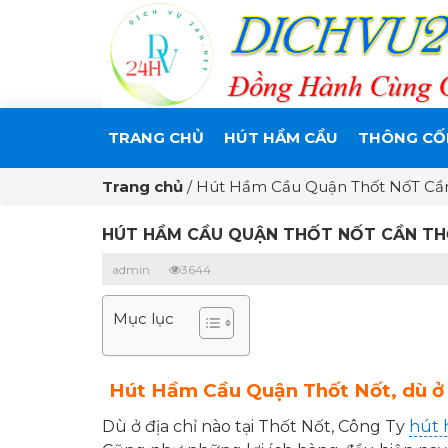
TRANG CHỦ
HÚT HẦM CẦU
THÔNG CỐ
Trang chủ
/
Hút Hầm Cầu Quận Thốt NốT Cần
HÚT HẦM CẦU QUẬN THỐT NỐT CẦN THƠ
admin
3644
Mục lục
Hút Hầm Cầu Quận Thốt Nốt, d
ù ở
Dù ở địa chỉ nào tại Thốt Nốt, Công Ty
hút 