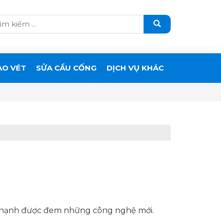
ẠO VÉT
SỬA CẦU CỐNG
DỊCH VỤ KHÁC
 hạnh được đem những công nghệ mới.