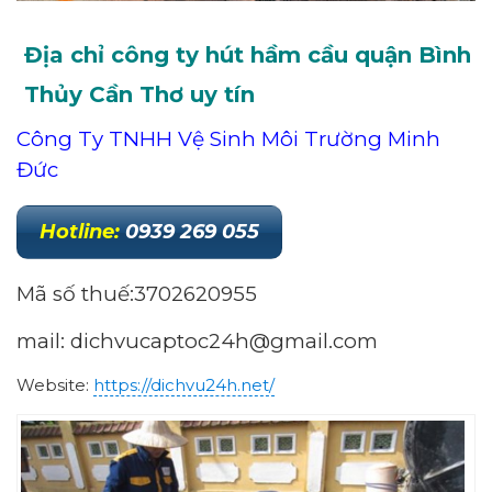
Địa chỉ công ty hút hầm cầu quận Bình
Thủy Cần Thơ uy tín
Công Ty TNHH Vệ Sinh Môi Trường Minh
Đức
Hotline
:
0939 269 055
Mã số thuế:3702620955
mail: dichvucaptoc24h@gmail.com
Website:
https://dichvu24h.net/