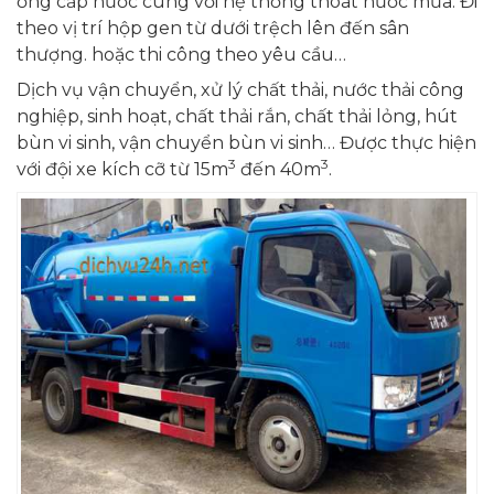
ống cấp nước cùng với hệ thống thoát nước mưa. Đi
theo vị trí hộp gen từ dưới trệch lên đến sân
thượng. hoặc thi công theo yêu cầu…
Dịch vụ vận chuyển, xử lý chất thải, nước thải công
nghiệp, sinh hoạt, chất thải rắn, chất thải lỏng, hút
bùn vi sinh, vận chuyển bùn vi sinh… Được thực hiện
3
3
với đội xe kích cỡ từ 15m
đến 40m
.