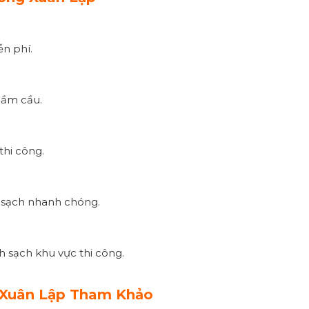
ễn phí.
 hầm cầu.
thi công.
m sạch nhanh chóng.
h sạch khu vực thi công.
 Xuân Lập Tham Khảo