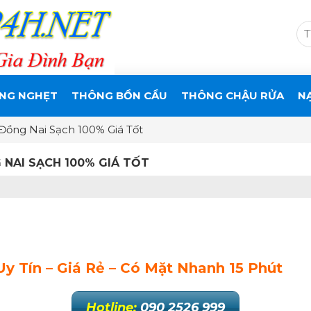
NG NGHẸT
THÔNG BỒN CẦU
THÔNG CHẬU RỬA
N
ồng Nai Sạch 100% Giá Tốt
NAI SẠCH 100% GIÁ TỐT
 Tín – Giá Rẻ – Có Mặt Nhanh 15 Phút
Hotline:
090 2526 999