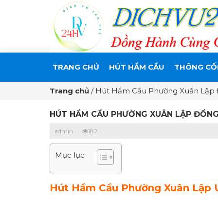
TRANG CHỦ
HÚT HẦM CẦU
THÔNG CỐ
Trang chủ
/
Hút Hầm Cầu Phường Xuân Lập Đ
HÚT HẦM CẦU PHƯỜNG XUÂN LẬP ĐỒNG 
admin
182
Mục lục
Hút Hầm Cầu Phường Xuân Lập Uy