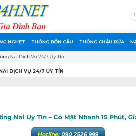
NG NGHẸT
THÔNG BỒN CẦU
THÔNG CHẬU RỬA
N
ng Nai Dịch Vụ 24/7 Uy Tín
I DỊCH VỤ 24/7 UY TÍN
g Nai Uy Tín – Có Mặt Nhanh 15 Phút, Gi
Hotline:
090 2526 999