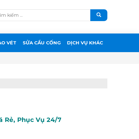
ẠO VÉT
SỬA CẦU CỐNG
DỊCH VỤ KHÁC
á Rẻ, Phục Vụ 24/7