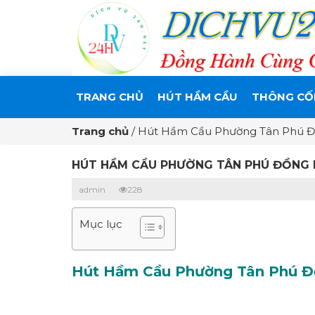
TRANG CHỦ
HÚT HẦM CẦU
THÔNG CỐ
Trang chủ
/
Hút Hầm Cầu Phường Tân Phú Đồ
HÚT HẦM CẦU PHƯỜNG TÂN PHÚ ĐỒNG NA
admin
228
Mục lục
Hút Hầm Cầu Phường Tân Phú Đồn