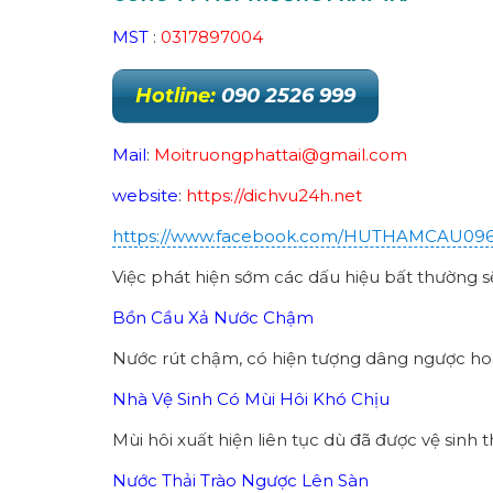
MST
:
0317897004
Hotline:
090 2526 999
Mail
:
Moitruongphattai@gmail.com
website
:
https://dichvu24h.net
https://www.facebook.com/HUTHAMCAU09
Việc phát hiện sớm các dấu hiệu bất thường s
Bồn Cầu Xả Nước Chậm
Nước rút chậm, có hiện tượng dâng ngược hoặc
Nhà Vệ Sinh Có Mùi Hôi Khó Chịu
Mùi hôi xuất hiện liên tục dù đã được vệ sinh
Nước Thải Trào Ngược Lên Sàn