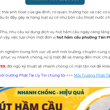
t thải sinh hoạt của gia đình, cơ quan, trường học và các cơ
ầu bị đầy, gây ra hàng loạt sự cố như bồn cầu thoát nước ch
 Phú, nhu cầu sử dụng dịch vụ hút hầm cầu ngày càng tăng d
ì vậy, việc lựa chọn một đơn vị
hút hầm cầu phường Tân P
inh nghiệm trong lĩnh vực vệ sinh môi trường, chuyên cung
t phục vụ nhanh chóng, xử lý triệt để và mang đến mức chi 
999
, đội ngũ kỹ thuật sẽ nhanh chóng có mặt tận nơi để khảo
i trường Phát Tài Uy Tín chúng tôi
>>>
Môi Trường Phát Tà