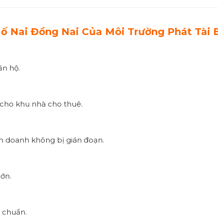
ố Nai Đồng Nai Của Môi Trường Phát Tà
ăn hộ.
 cho khu nhà cho thuê.
nh doanh không bị gián đoạn.
ớn.
 chuẩn.