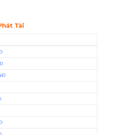
Phát Tài
Đ
NĐ
VNĐ
Đ
Đ
Đ