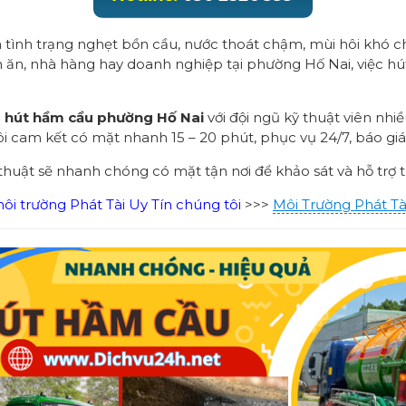
tình trạng nghẹt bồn cầu, nước thoát chậm, mùi hôi khó ch
án ăn, nhà hàng hay doanh nghiệp tại phường Hố Nai, việc hú
ụ
hút hầm cầu phường Hố Nai
với đội ngũ kỹ thuật viên nhi
ôi cam kết có mặt nhanh 15 – 20 phút, phục vụ 24/7, báo gi
 thuật sẽ nhanh chóng có mặt tận nơi để khảo sát và hỗ trợ 
i trường Phát Tài Uy Tín chúng tôi
>>>
Môi Trường Phát Tà