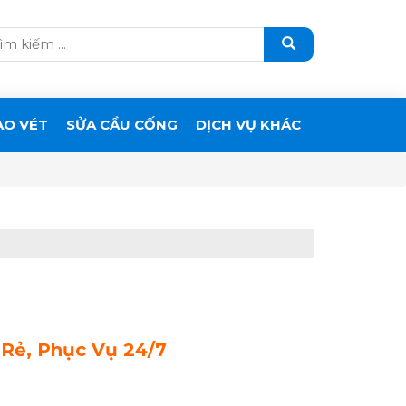
ẠO VÉT
SỬA CẦU CỐNG
DỊCH VỤ KHÁC
 Rẻ, Phục Vụ 24/7