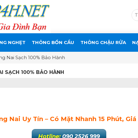
NG NGHẸT
THÔNG BỒN CẦU
THÔNG CHẬU RỬA
N
ng Nai Sạch 100% Bảo Hành
I SẠCH 100% BẢO HÀNH
 Nai Uy Tín – Có Mặt Nhanh 15 Phút, Giá
Hotline:
090 2526 999