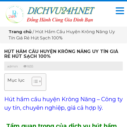
Trang chủ
/
Hút Hầm Cầu Huyện Krông Năng Uy
Tín Giá Rẻ Hút Sạch 100%
HÚT HẦM CẦU HUYỆN KRÔNG NĂNG UY TÍN GIÁ
RẺ HÚT SẠCH 100%
admin
1655
Mục lục
Hút hầm cầu huyện Krông Năng – Công ty
uy tín, chuyên nghiệp, giá cả hợp lý.
Tầm quan trọng của
dịch vụ
hút hầm