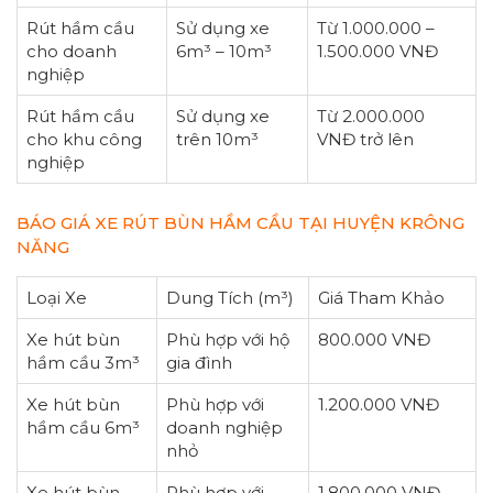
Rút hầm cầu
Sử dụng xe
Từ 1.000.000 –
cho doanh
6m³ – 10m³
1.500.000 VNĐ
nghiệp
Rút hầm cầu
Sử dụng xe
Từ 2.000.000
cho khu công
trên 10m³
VNĐ trở lên
nghiệp
BÁO GIÁ XE RÚT BÙN HẦM CẦU TẠI HUYỆN KRÔNG
NĂNG
Loại Xe
Dung Tích (m³)
Giá Tham Khảo
Xe hút bùn
Phù hợp với hộ
800.000 VNĐ
hầm cầu 3m³
gia đình
Xe hút bùn
Phù hợp với
1.200.000 VNĐ
hầm cầu 6m³
doanh nghiệp
nhỏ
Xe hút bùn
Phù hợp với
1.800.000 VNĐ