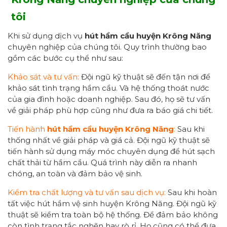
tôi
Khi sử dụng dịch vụ
hút hầm cầu
huyện Krông Năng
chuyên nghiệp của chúng tôi. Quy trình thường bao
gồm các bước cụ thể như sau:
Khảo sát và tư vấn:
Đội ngũ kỹ thuật sẽ đến tận nơi để
khảo sát tình trạng hầm cầu. Và hệ thống thoát nước
của gia đình hoặc doanh nghiệp. Sau đó, họ sẽ tư vấn
về giải pháp phù hợp cũng như đưa ra báo giá chi tiết.
Tiến hành
hút hầm cầu
huyện Krông Năng
:
Sau khi
thống nhất về giải pháp và giá cả. Đội ngũ kỹ thuật sẽ
tiến hành sử dụng máy móc chuyên dụng để hút sạch
chất thải từ hầm cầu. Quá trình này diễn ra nhanh
chóng, an toàn và đảm bảo vệ sinh.
Kiểm tra chất lượng và tư vấn sau dịch vụ:
Sau khi hoàn
tất việc hút hầm vệ sinh huyện Krông Năng. Đội ngũ kỹ
thuật sẽ kiểm tra toàn bộ hệ thống. Để đảm bảo không
còn tình trạng tắc nghẽn hay rò rỉ. Họ cũng có thể đưa