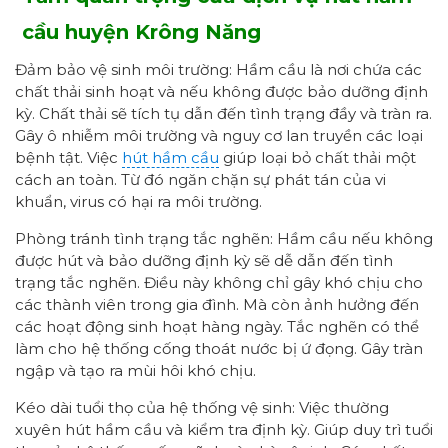
cầu
huyện Krông Năng
Đảm bảo vệ sinh môi trường: Hầm cầu là nơi chứa các
chất thải sinh hoạt và nếu không được bảo dưỡng định
kỳ. Chất thải sẽ tích tụ dẫn đến tình trạng đầy và tràn ra.
Gây ô nhiễm môi trường và nguy cơ lan truyền các loại
bệnh tật. Việc
hút hầm cầu
giúp loại bỏ chất thải một
cách an toàn. Từ đó ngăn chặn sự phát tán của vi
khuẩn, virus có hại ra môi trường.
Phòng tránh tình trạng tắc nghẽn: Hầm cầu nếu không
được hút và bảo dưỡng định kỳ sẽ dễ dẫn đến tình
trạng tắc nghẽn. Điều này không chỉ gây khó chịu cho
các thành viên trong gia đình. Mà còn ảnh hưởng đến
các hoạt động sinh hoạt hàng ngày. Tắc nghẽn có thể
làm cho hệ thống cống thoát nước bị ứ đọng. Gây tràn
ngập và tạo ra mùi hôi khó chịu.
Kéo dài tuổi thọ của hệ thống vệ sinh: Việc thường
xuyên hút hầm cầu và kiểm tra định kỳ. Giúp duy trì tuổi