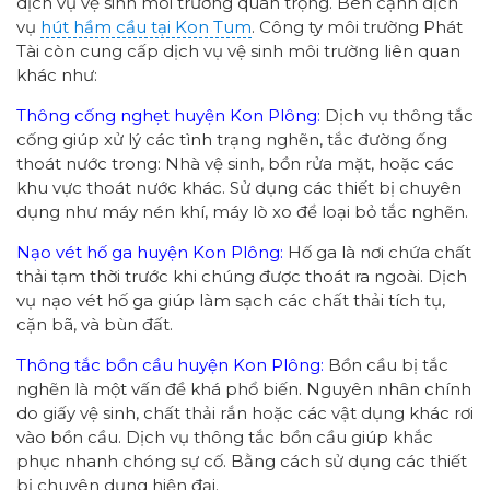
dịch vụ vệ sinh môi trường quan trọng. Bên cạnh dịch
vụ
hút hầm cầu tại Kon Tum
. Công ty môi trường Phát
Tài còn cung cấp dịch vụ vệ sinh môi trường liên quan
khác như:
Thông cống nghẹt huyện Kon Plông:
Dịch vụ thông tắc
cống giúp xử lý các tình trạng nghẽn, tắc đường ống
thoát nước trong: Nhà vệ sinh, bồn rửa mặt, hoặc các
khu vực thoát nước khác. Sử dụng các thiết bị chuyên
dụng như máy nén khí, máy lò xo để loại bỏ tắc nghẽn.
Nạo vét hố ga huyện Kon Plông:
Hố ga là nơi chứa chất
thải tạm thời trước khi chúng được thoát ra ngoài. Dịch
vụ nạo vét hố ga giúp làm sạch các chất thải tích tụ,
cặn bã, và bùn đất.
Thông tắc bồn cầu huyện Kon Plông:
Bồn cầu bị tắc
nghẽn là một vấn đề khá phổ biến. Nguyên nhân chính
do giấy vệ sinh, chất thải rắn hoặc các vật dụng khác rơi
vào bồn cầu. Dịch vụ thông tắc bồn cầu giúp khắc
phục nhanh chóng sự cố. Bằng cách sử dụng các thiết
bị chuyên dụng hiện đại.