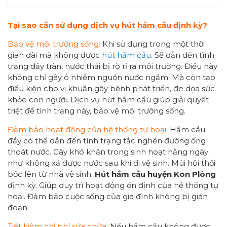
Tại sao cần sử dụng dịch vụ hút hầm cầu định kỳ?
Bảo vệ môi trường sống:
Khi sử dụng trong một thời
gian dài mà không được
hút hầm cầu
. Sẽ dẫn đến tình
trạng đầy tràn, nước thải bị rò rỉ ra môi trường. Điều này
không chỉ gây ô nhiễm nguồn nước ngầm. Mà còn tạo
điều kiện cho vi khuẩn gây bệnh phát triển, đe dọa sức
khỏe con người. Dịch vụ hút hầm cầu giúp giải quyết
triệt để tình trạng này, bảo vệ môi trường sống.
Đảm bảo hoạt động của hệ thống tự hoại:
Hầm cầu
đầy có thể dẫn đến tình trạng tắc nghẽn đường ống
thoát nước. Gây khó khăn trong sinh hoạt hằng ngày
như không xả được nước sau khi đi vệ sinh. Mùi hôi thối
bốc lên từ nhà vệ sinh.
Hút hầm cầu
huyện Kon Plông
định kỳ. Giúp duy trì hoạt động ổn định của hệ thống tự
hoại. Đảm bảo cuộc sống của gia đình không bị gián
đoạn.
Tiết kiệm chi phí sửa chữa:
Nếu hầm cầu không được