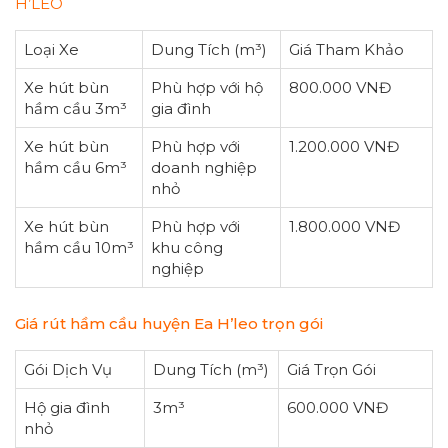
H’LEO
Loại Xe
Dung Tích (m³)
Giá Tham Khảo
Xe hút bùn
Phù hợp với hộ
800.000 VNĐ
hầm cầu 3m³
gia đình
Xe hút bùn
Phù hợp với
1.200.000 VNĐ
hầm cầu 6m³
doanh nghiệp
nhỏ
Xe hút bùn
Phù hợp với
1.800.000 VNĐ
hầm cầu 10m³
khu công
nghiệp
Giá rút hầm cầu huyện Ea H’leo trọn gói
Gói Dịch Vụ
Dung Tích (m³)
Giá Trọn Gói
Hộ gia đình
3m³
600.000 VNĐ
nhỏ