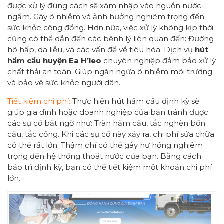
được xử lý đúng cách sẽ xâm nhập vào nguồn nước
ngầm. Gây ô nhiễm và ảnh hưởng nghiêm trọng đến
sức khỏe cộng đồng. Hơn nữa, việc xử lý không kịp thời
cũng có thể dẫn đến các bệnh lý liên quan đến: Đường
hô hấp, da liễu, và các vấn đề về tiêu hóa. Dịch vụ
hút
hầm cầu
huyện Ea H’leo
chuyên nghiệp đảm bảo xử lý
chất thải an toàn. Giúp ngăn ngừa ô nhiễm môi trường
và bảo vệ sức khỏe người dân.
Tiết kiệm chi phí:
Thực hiện hút hầm cầu định kỳ sẽ
giúp gia đình hoặc doanh nghiệp của bạn tránh được
các sự cố bất ngờ như: Tràn hầm cầu, tắc nghẽn bồn
cầu, tắc cống. Khi các sự cố này xảy ra, chi phí sửa chữa
có thể rất lớn. Thậm chí có thể gây hư hỏng nghiêm
trọng đến hệ thống thoát nước của bạn. Bằng cách
bảo trì định kỳ, bạn có thể tiết kiệm một khoản chi phí
lớn.