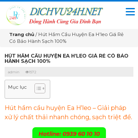
Trang chủ
/
Hút Hầm Cầu Huyện Ea H’leo Giá Rẻ
Có Bảo Hành Sạch 100%
HÚT HẦM CẦU HUYỆN EA H’LEO GIÁ RẺ CÓ BẢO
HÀNH SẠCH 100%
admin
1572
Mục lục
Hút hầm cầu huyện Ea H’leo – Giải pháp
xử lý chất thải nhanh chóng, sạch triệt để.
Hotline: 0939 60 10 10