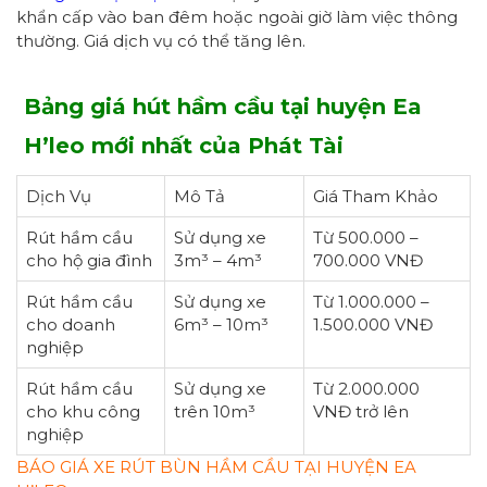
khẩn cấp vào ban đêm hoặc ngoài giờ làm việc thông
thường. Giá dịch vụ có thể tăng lên.
Bảng giá hút hầm cầu tại huyện Ea
H’leo mới nhất của Phát Tài
Dịch Vụ
Mô Tả
Giá Tham Khảo
Rút hầm cầu
Sử dụng xe
Từ 500.000 –
cho hộ gia đình
3m³ – 4m³
700.000 VNĐ
Rút hầm cầu
Sử dụng xe
Từ 1.000.000 –
cho doanh
6m³ – 10m³
1.500.000 VNĐ
nghiệp
Rút hầm cầu
Sử dụng xe
Từ 2.000.000
cho khu công
trên 10m³
VNĐ trở lên
nghiệp
BÁO GIÁ XE RÚT BÙN HẦM CẦU TẠI HUYỆN EA