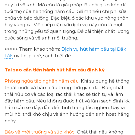
duy trì vệ sinh. Mà còn là giải pháp lâu dài giúp kéo dài
tuổi thọ của hệ thống hầm cầu. Giảm thiểu chi phí sửa
chữa và bảo dưỡng. Đặc biệt, ở các khu vực nông thôn
hay vùng xa. Việc tiếp cận với dịch vụ này còn là một
trong những yếu tố quan trọng. Để cải thiện chất lượng
cuộc sống và vệ sinh môi trường.
>>>>> Tham khảo thêm:
Dịch vụ hút hầm cầu tại Đắk
Lắk
uy tín, giá rẻ, sạch triệt để.
Tại sao cần
tiến hành
hút hầm cầu định kỳ
Phòng ngừa tắc nghẽn hầm cầu:
Khi sử dụng hệ thống
thoát nước và hầm cầu trong thời gian dài. Bùn, chất
thải hữu cơ và các loại rác thải khác sẽ tích tụ và làm
đầy hầm cầu. Nếu không được hút và làm sạch định kỳ,
hầm cầu sẽ đầy, dẫn đến tình trạng tắc nghẽn. Gây ra
mùi hôi thối khó chịu và ảnh hưởng đến sinh hoạt hằng
ngày.
Bảo vệ môi trường và sức khỏe:
Chất thải nếu không