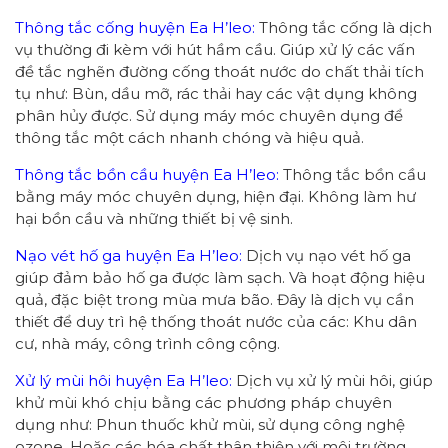
Thông tắc cống huyện Ea H’leo:
Thông tắc cống là dịch
vụ thường đi kèm với hút hầm cầu. Giúp xử lý các vấn
đề tắc nghẽn đường cống thoát nước do chất thải tích
tụ như: Bùn, dầu mỡ, rác thải hay các vật dụng không
phân hủy được. Sử dụng máy móc chuyên dụng để
thông tắc một cách nhanh chóng và hiệu quả.
Thông tắc bồn cầu huyện Ea H’leo:
Thông tắc bồn cầu
bằng máy móc chuyên dụng, hiện đại. Không làm hư
hại bồn cầu và những thiết bị vệ sinh.
Nạo vét hố ga huyện Ea H’leo:
Dịch vụ nạo vét hố ga
giúp đảm bảo hố ga được làm sạch. Và hoạt động hiệu
quả, đặc biệt trong mùa mưa bão. Đây là dịch vụ cần
thiết để duy trì hệ thống thoát nước của các: Khu dân
cư, nhà máy, công trình công cộng.
Xử lý mùi hôi huyện Ea H’leo:
Dịch vụ xử lý mùi hôi, giúp
khử mùi khó chịu bằng các phương pháp chuyên
dụng như: Phun thuốc khử mùi, sử dụng công nghệ
ozone. Hoặc các hóa chất thân thiện với môi trường.