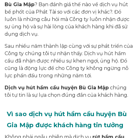
Bù Gia Mập
? Bạn đánh giá thế nào về dịch vụ hút
bể phốt của
Phát Tài
so với các đơn vị khác?. Đó
luôn là những câu hỏi mà Công ty luôn nhận được
sự ủng hộ và sự hài lòng của khách hàng khi đã sử
dụng dịch vụ.
Sau nhiều năm thành lập cùng với sự phát triển của
Công ty chúng tôi tự nhận thấy. Dịch vụ hút hầm
cầu đã nhận được nhiều sự khen ngợi, ủng hộ. Đó
cũng là động lực để cho Công ty không ngừng nỗ
lực phấn đấu trong những năm tới.
Dịch vụ hút hầm cầu huyện Bù Gia Mập
chúng
tôi tự tin là sự lựa chọn đúng đắn của khách hàng.
Vì sao dịch vụ hút hầm cầu
huyện Bù
Gia Mập
được khách hàng tin tưởng
Không phải ngẫu nhiên mà dịch vụ
rút hầm cầu