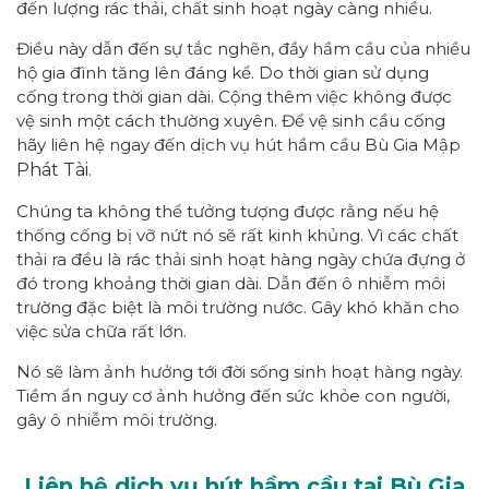
đến lượng rác thải, chất sinh hoạt ngày càng nhiều.
Điều này dẫn đến sự tắc nghẽn, đầy hầm cầu của nhiều
hộ gia đình tăng lên đáng kể. Do thời gian sử dụng
cống trong thời gian dài. Cộng thêm việc không được
vệ sinh một cách thường xuyên. Để vệ sinh cầu cống
hãy liên hệ ngay đến dịch vụ hút hầm cầu Bù Gia Mập
Phát Tài
.
Chúng ta không thể tưởng tượng được rằng nếu hệ
thống cống bị vỡ nứt nó sẽ rất kinh khủng. Vì các chất
thải ra đều là rác thải sinh hoạt hàng ngày chứa đựng ở
đó trong khoảng thời gian dài. Dẫn đến ô nhiễm môi
trường đặc biệt là môi trường nước. Gây khó khăn cho
việc sửa chữa rất lớn.
Nó sẽ làm ảnh hưởng tới đời sống sinh hoạt hàng ngày.
Tiềm ẩn nguy cơ ảnh hưởng đến sức khỏe con người,
gây ô nhiễm môi trường.
Liên hệ dịch vụ hút hầm cầu tại Bù Gia