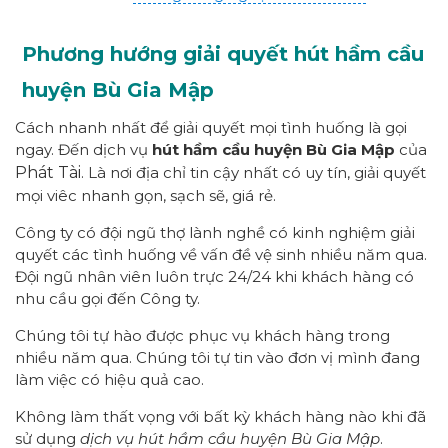
Phương hướng giải quyết hút hầm cầu
huyện Bù Gia Mập
Cách nhanh nhất để giải quyết mọi tình huống là gọi
ngay. Đến dịch vụ
hút hầm cầu huyện Bù Gia Mập
của
Phát Tài
. Là nơi địa chỉ tin cậy nhất có uy tín, giải quyết
mọi viêc nhanh gọn, sạch sẽ, giá rẻ.
Công ty có đội ngũ thợ lành nghề có kinh nghiệm giải
quyết các tình huống về vấn đề vệ sinh nhiều năm qua.
Đội ngũ nhân viên luôn trực 24/24 khi khách hàng có
nhu cầu gọi đến Công ty.
Chúng tôi tự hào được phục vụ khách hàng trong
nhiều năm qua. Chúng tôi tự tin vào đơn vị mình đang
làm việc có hiệu quả cao.
Không làm thất vọng với bất kỳ khách hàng nào khi đã
sử dụng
dịch vụ hút hầm cầu huyện Bù Gia Mập
.