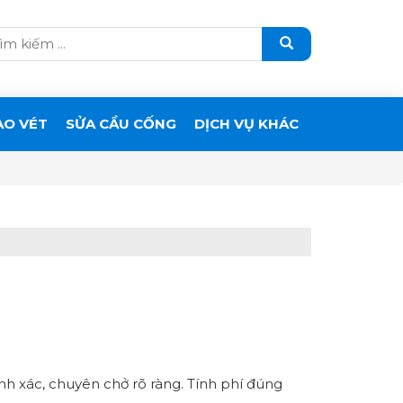
ẠO VÉT
SỬA CẦU CỐNG
DỊCH VỤ KHÁC
ính xác, chuyên chở rõ ràng. Tính phí đúng