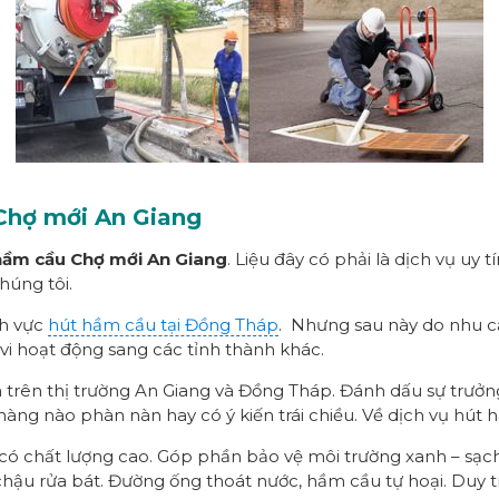
 Chợ mới An Giang
hầm cầu Chợ mới An Giang
. Liệu đây có phải là dịch vụ uy
húng tôi.
nh vực
hút hầm cầu tại Đồng Tháp
. Nhưng sau này do nhu c
i hoạt động sang các tỉnh thành khác.
n trên thị trường An Giang và Đồng Tháp. Đánh dấu sự trưởn
ng nào phàn nàn hay có ý kiến trái chiều. Về dịch vụ hút 
, có chất lượng cao. Góp phần bảo vệ môi trường xanh – sạ
 chậu rửa bát. Đường ống thoát nước, hầm cầu tự hoại. Duy t