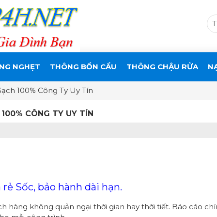
NG NGHẸT
THÔNG BỒN CẦU
THÔNG CHẬU RỬA
N
ạch 100% Công Ty Uy Tín
100% CÔNG TY UY TÍN
rẻ Sốc, bảo hành dài hạn.
ch hàng không quản ngại thời gian hay thời tiết. Báo cáo ch