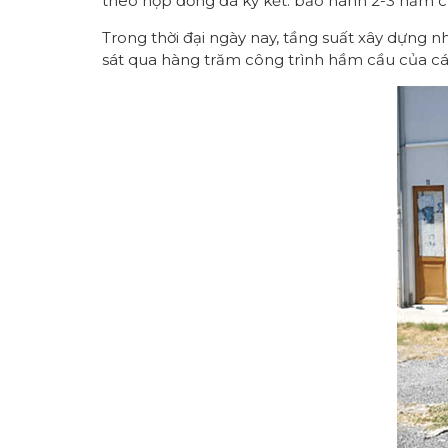
theo hợp đồng đã ký kết. bảo hành 2-3 năm c
Trong thời đại ngày nay, tầng suất xây dựng 
sát qua hàng trăm công trình hầm cầu của c