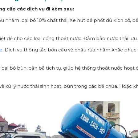
ng cấp các dịch vụ đi kèm sau:
u nhằm loại bỏ 10% chất thải, Xe hút bể phốt đủ kích cỡ, bể
triệt để cho các loại cống thoát nước. Đảm bảo nước thải lưu
ửa
: Dịch vụ thông tắc bồn cầu và chậu rửa nhằm khắc phục 
oại bỏ bùn, cặn bã tích tụ. giúp hệ thống thoát nước hoạt độ
à xử lý nước thải sinh hoạt, bùn trong các bể chứa. Hoặc kh