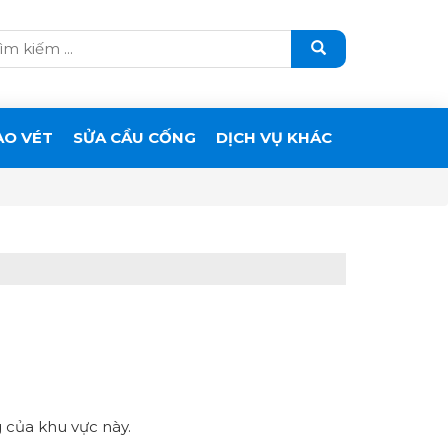
ẠO VÉT
SỬA CẦU CỐNG
DỊCH VỤ KHÁC
 của khu vực này.