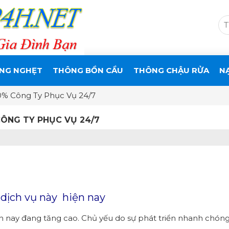
NG NGHẸT
THÔNG BỒN CẦU
THÔNG CHẬU RỬA
N
00% Công Ty Phục Vụ 24/7
CÔNG TY PHỤC VỤ 24/7
 dịch vụ này hiện nay
n nay đang tăng cao. Chủ yếu do sự phát triển nhanh chóng