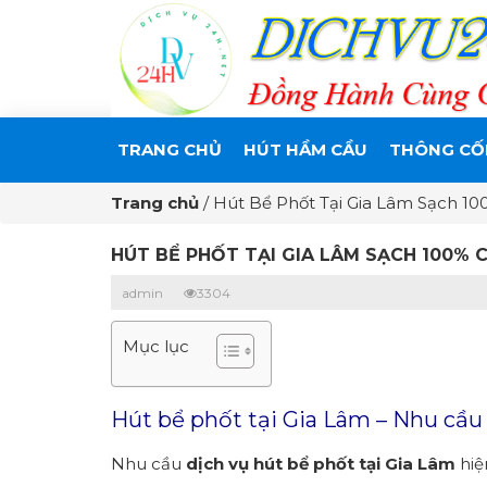
TRANG CHỦ
HÚT HẦM CẦU
THÔNG CỐ
Trang chủ
/
Hút Bể Phốt Tại Gia Lâm Sạch 1
HÚT BỂ PHỐT TẠI GIA LÂM SẠCH 100% 
admin
3304
Mục lục
Hút bể phốt tại Gia Lâm – Nhu cầu
Nhu cầu
dịch vụ hút bể phốt tại Gia Lâm
hiệ