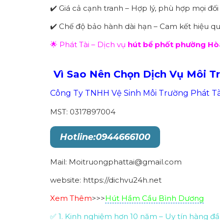
✔️ Giá cả cạnh tranh – Hợp lý, phù hợp mọi đố
✔️ Chế độ bảo hành dài hạn – Cam kết hiệu quả
🌟 Phát Tài – Dịch vụ
hút bể phốt phường Hò
Vì Sao Nên Chọn Dịch Vụ Môi T
Công Ty TNHH Vệ Sinh Môi Trường Phát Tà
MST: 0317897004
Hotline:0944666100
Mail: Moitruongphattai@gmail.com
website: https://dichvu24h.net
Xem Thêm
>>>
Hút Hầm Cầu Bình Dương
✅ 1. Kinh nghiệm hơn 10 năm – Uy tín hàng đ