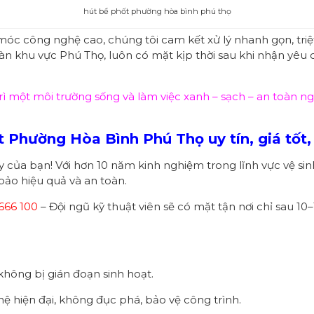
hút bể phốt phường hòa bình phú thọ
móc công nghệ cao, chúng tôi cam kết xử lý nhanh gọn, tri
oàn khu vực Phú Thọ, luôn có mặt kịp thời sau khi nhận yêu 
rì một môi trường sống và làm việc xanh – sạch – an toàn n
 Phường Hòa Bình Phú Thọ uy tín, giá tốt,
ậy của bạn! Với hơn 10 năm kinh nghiệm trong lĩnh vực vệ s
 bảo hiệu quả và an toàn.
666 100
– Đội ngũ kỹ thuật viên sẽ có mặt tận nơi chỉ sau 10
không bị gián đoạn sinh hoạt.
hệ hiện đại, không đục phá, bảo vệ công trình.