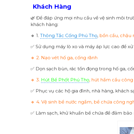
Khách Hàng
🌿 Để đáp ứng mọi nhu cầu về vệ sinh môi trư
khách hàng:
🔹 1.
Thông Tắc Cống Phú Thọ
,
bồn cầu, chậu 
✅ Sử dụng máy lò xo và máy áp lực cao để xử
🔹 2. Nạo vét hố ga, cống rãnh
✅ Dọn sạch bùn, rác tồn đọng trong hố ga, cố
🔹 3.
Hút Bể Phốt Phú Thọ
, hút hầm cầu công
✅ Phục vụ các hộ gia đình, nhà hàng, khách s
🔹 4. Vệ sinh bể nước ngầm, bể chứa công ng
✅ Làm sạch, khử khuẩn bể chứa để đảm bảo n