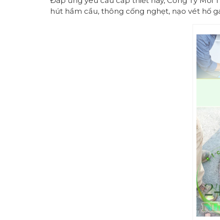
Đáp ứng yêu cầu cấp thiết này, Công Ty Môi 
hút hầm cầu, thông cống nghẹt, nạo vét hố g