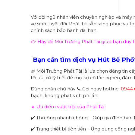
Với đội ngũ nhân viên chuyên nghiệp và máy 
vệ sinh tuyệt đối. Phát Tài sẵn sàng phục vụ t
chính sách bảo hành dài hạn.
👉 Hãy để Môi Trường Phát Tài giúp bạn duy t
Bạn cần tìm dịch vụ Hút Bể Phốt
🌿 Môi Trường Phát Tài là lựa chọn đáng tin c
tối ưu, xử lý triệt để mọi sự cố tắc nghẽn, đảm
Đừng chần chừ hãy 📞 Gọi ngay hotline:
0944 
bạch, không phát sinh phí ẩn.
🔹 Ưu điểm vượt trội của Phát Tài:
✔️ Thi công nhanh chóng – Giúp gia đình bạn 
✔️ Trang thiết bị tiên tiến – Ứng dụng công ng