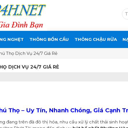
NG NGHẸT
THÔNG BỒN CẦU
THÔNG CHẬU RỬA
N
ú Thọ Dịch Vụ 24/7 Giá Rẻ
Ọ DỊCH VỤ 24/7 GIÁ RẺ
ú Thọ – Uy Tín, Nhanh Chóng, Giá Cạnh T
 đang trên đà đô thị hóa, nhu cầu xử lý chất thải sinh hoạ