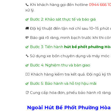
📞 Khi khách hàng gọi đến hotline
0944 666 1
xử lý.
🌿 Bước 2: Khảo sát thực tế và báo giá
🚚 Đội kỹ thuật đến tận nơi chỉ sau 10–15 phút 
💸 Báo giá rõ ràng, minh bạch trước khi thi cô
🌿 Bước 3: Tiến hành
hút bể phốt phường Hò
🔧 Sử dụng xe bồn chuyên dụng và máy móc hi
🌿 Bước 4: Nghiệm thu và bàn giao
👷‍♂️ Khách hàng kiểm tra kết quả. Đội ngũ kỹ 
🌿 Bước 5: Bảo hành và hỗ trợ hậu mãi
📑 Cung cấp hóa đơn, phiếu bảo hành rõ ràng.
Ngoài Hút Bể Phốt Phường Hòa 