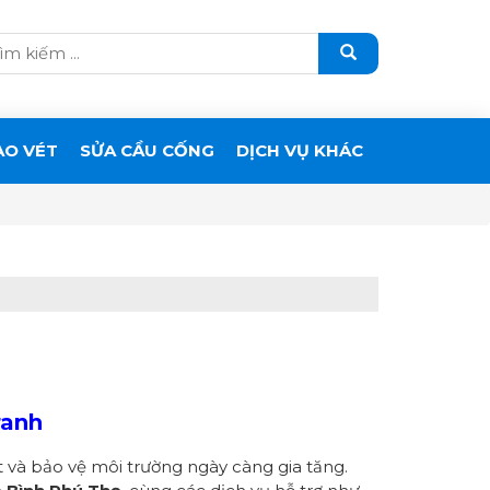
ẠO VÉT
SỬA CẦU CỐNG
DỊCH VỤ KHÁC
ranh
t và bảo vệ môi trường ngày càng gia tăng.