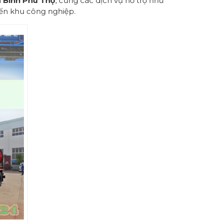
 Bình Phú Thọ
, cùng các dịch vụ hỗ trợ như
đến khu công nghiệp.