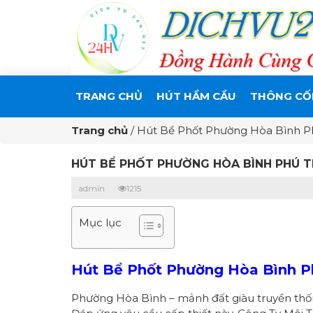
TRANG CHỦ
HÚT HẦM CẦU
THÔNG CỐ
Trang chủ
/
Hút Bể Phốt Phường Hòa Bình Ph
HÚT BỂ PHỐT PHƯỜNG HÒA BÌNH PHÚ TH
admin
1215
Mục lục
Hút Bể Phốt Phường Hòa Bình Ph
Phường Hòa Bình – mảnh đất giàu truyền thống