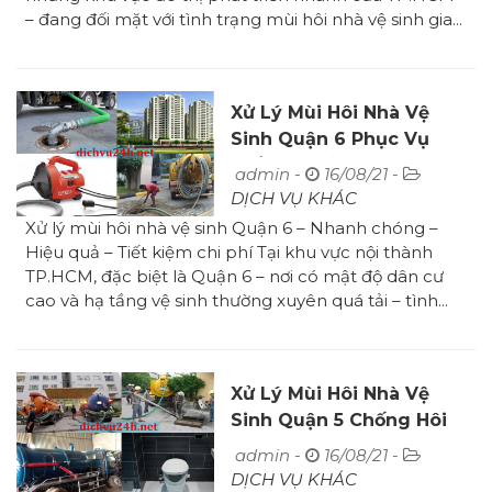
– đang đối mặt với tình trạng mùi hôi nhà vệ sinh gia...
Xử Lý Mùi Hôi Nhà Vệ
Sinh Quận 6 Phục Vụ
24/7 Giá Rẻ
admin -
16/08/21 -
DỊCH VỤ KHÁC
Xử lý mùi hôi nhà vệ sinh Quận 6 – Nhanh chóng –
Hiệu quả – Tiết kiệm chi phí Tại khu vực nội thành
TP.HCM, đặc biệt là Quận 6 – nơi có mật độ dân cư
cao và hạ tầng vệ sinh thường xuyên quá tải – tình...
Xử Lý Mùi Hôi Nhà Vệ
Sinh Quận 5 Chống Hôi
Sạch Sẽ
admin -
16/08/21 -
DỊCH VỤ KHÁC