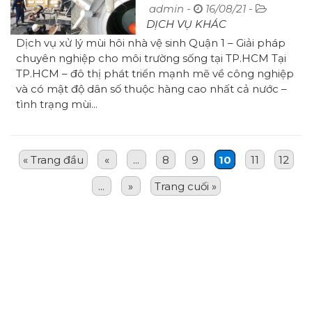
Bảo Hành Tốt
admin -
16/08/21 -
DỊCH VỤ KHÁC
Dịch vụ xử lý mùi hôi nhà vệ sinh Quận 1 – Giải pháp
chuyên nghiệp cho môi trường sống tại TP.HCM Tại
TP.HCM – đô thị phát triển mạnh mẽ về công nghiệp
và có mật độ dân số thuộc hàng cao nhất cả nước –
tình trạng mùi...
« Trang đầu
«
...
8
9
10
11
12
...
»
Trang cuối »